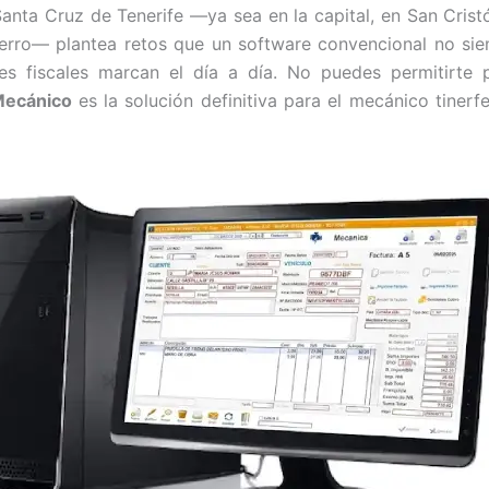
Santa Cruz de Tenerife —ya sea en la capital, en San Crist
ierro— plantea retos que un software convencional no siemp
ades fiscales marcan el día a día. No puedes permitirte
Mecánico
es la solución definitiva para el mecánico tinerf