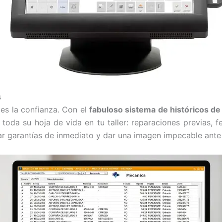
s
 es la confianza. Con el
fabuloso sistema de históricos d
toda su hoja de vida en tu taller: reparaciones previas,
nar garantías de inmediato y dar una imagen impecable ante 