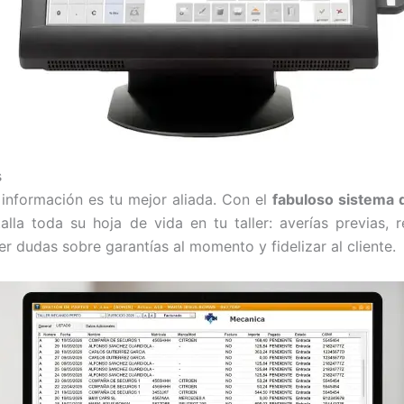
s
a información es tu mejor aliada. Con el
fabuloso sistema 
lla toda su hoja de vida en tu taller: averías previas, 
ver dudas sobre garantías al momento y fidelizar al cliente.