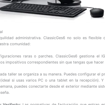
al
uilidad administrativa. ClassicGes6 no solo es flexible c
uestra comunidad:
iguraciones raras o parches. ClassicGes6 gestiona el I
pos impositivos correspondientes sin que tengas que hacer
da taller se organiza a su manera. Puedes configurar el 
ideal si usas varios PC o una tablet en la recepción). Y 
 semana, puedes conectarte desde el exterior mediante si
aseña.
y Verifactu:
Las normativas de facturación que entran en