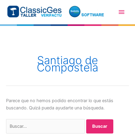
Ir
Men
al
contenido
princ
Santiago de
Compostela
Parece que no hemos podido encontrar lo que estás
buscando. Quizá pueda ayudarte una búsqueda.
Buscar
por: