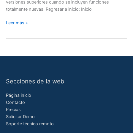
versiones superiores cuando se incluyen funciones
totalmente nuevas. Regresar a inicio: Inicio
Versiones
Leer más »
Secciones de la web
Página inicio
Contacto
Precios
Solicitar Demo
Soporte técnico remoto