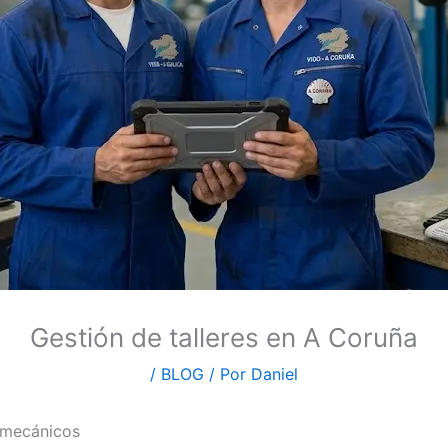
Gestión de talleres en A Coruña
/
BLOG
/ Por
Daniel
a mecánicos